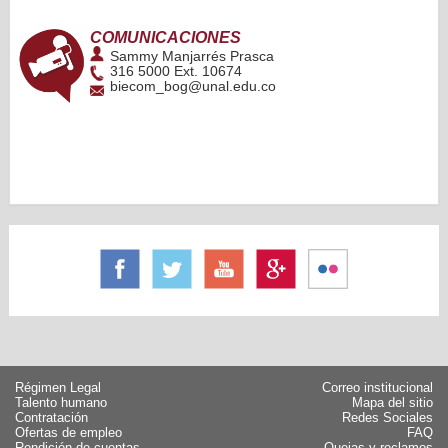
COMUNICACIONES
Sammy Manjarrés Prasca
316 5000 Ext. 10674
biecom_bog@unal.edu.co
Régimen Legal
Correo institucional
Talento humano
Mapa del sitio
Contratación
Redes Sociales
Ofertas de empleo
FAQ