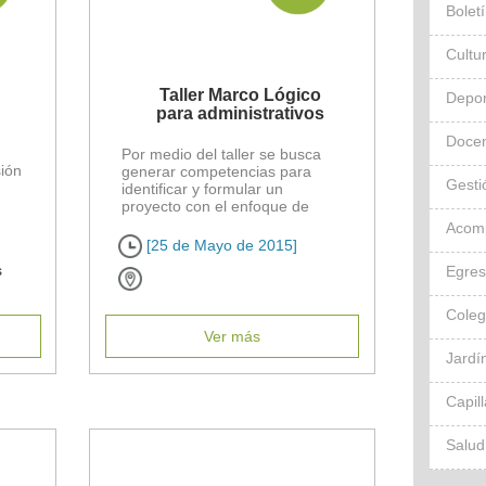
Bolet
Cultu
Taller Marco Lógico
Depor
para administrativos
Docen
Por medio del taller se busca
ión
generar competencias para
Gesti
identificar y formular un
proyecto con el enfoque de
marco lógico, a través de un
Acom
ejercicio práctico y el estudio
[25 de Mayo de 2015]
[...]
s
Egre
Cole
Ver más
Jardín
Capil
Salud