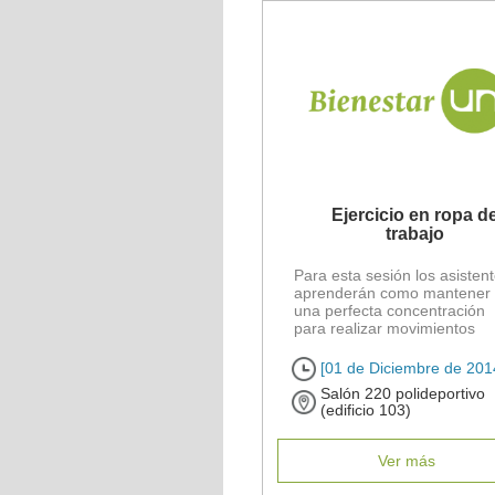
Ejercicio en ropa d
trabajo
Para esta sesión los asisten
aprenderán como mantener
una perfecta concentración
para realizar movimientos
controlados, conscientes y
coordinados, en la clase de [.
[01 de Diciembre de 201
Salón 220 polideportivo
(edificio 103)
Ver más