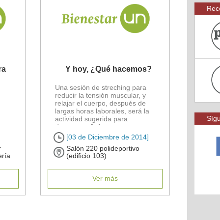
Rec
ra
Y hoy, ¿Qué hacemos?
Una sesión de streching para
reducir la tensión muscular, y
relajar el cuerpo, después de
largas horas laborales, será la
Sígu
actividad sugerida para
docentes y [...]
[03 de Diciembre de 2014]
r
Salón 220 polideportivo
ería
(edificio 103)
Ver más