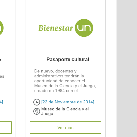
e
Pasaporte cultural
De nuevo, docentes y
administrativos tendrán la
tes
oportunidad de conocer el
Museo de la Ciencia y el Juego,
creado en 1984 con el
propósito de divulgar la ciencia
y la [...]
..]
4]
[22 de Noviembre de 2014]
Museo de la Ciencia y el
Juego
Ver más