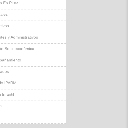
ín En Plural
rales
tivos
tes y Administrativos
ón Socioeconómica
pañamiento
sados
gio IPARM
 Infantil
la