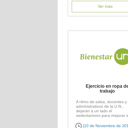
Ver más
Ejercicio en ropa d
trabajo
A ritmo de salsa, docentes y
administrativos de la U.N.,
dejarán a un lado el
sedentarismo para mejorar 
estado físico y salir de la [...]
[10 de Noviembre de 20