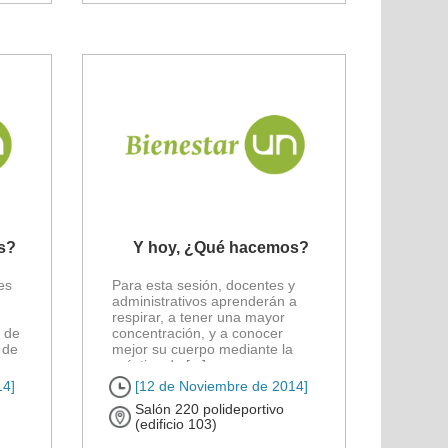
s?
Y hoy, ¿Qué hacemos?
es
Para esta sesión, docentes y
administrativos aprenderán a
respirar, a tener una mayor
n de
concentración, y a conocer
 de
mejor su cuerpo mediante la
práctica de [...]
14]
[12 de Noviembre de 2014]
Salón 220 polideportivo
(edificio 103)