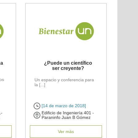
da
¿Puede un científico
ser creyente?
sos
Un espacio y conferencia para
la [...]
[14 de marzo de 2018]
1-
Edificio de Ingeniería 401 -
z
Paraninfo Juan B Gómez
Ver más