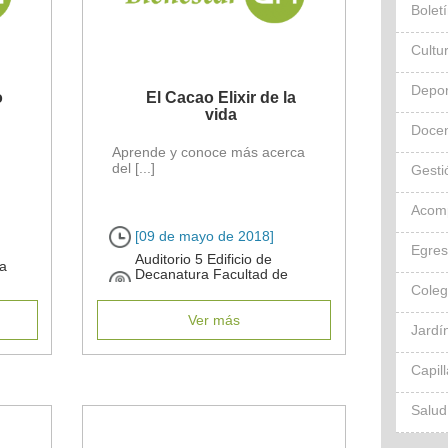
Bolet
Cultu
Depor
o
El Cacao Elixir de la
vida
Docen
Aprende y conoce más acerca
del [...]
Gesti
Acom
[09 de mayo de 2018]
Egre
Auditorio 5 Edificio de
a
Decanatura Facultad de
Medicina Veterinaria y
Cole
Zootecnia U.N.
Ver más
Jardín
Capil
Salud