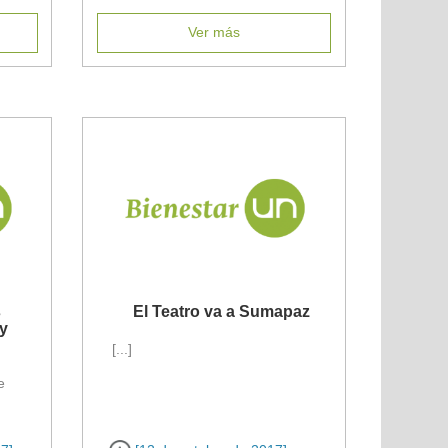
Ver más
s
El Teatro va a Sumapaz
 y
[...]
e
l