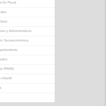
ín En Plural
rales
tivos
tes y Administrativos
ón Socioeconómica
pañamiento
sados
gio IPARM
 Infantil
la