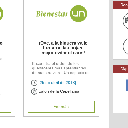
Rec
 o
¡Oye, a la higuera ya le
brotaron las hojas:
mejor evitar el caos!
ás
Encuentra el orden de los
quehaceres más apremiantes
Sígu
de nuestra vida. ¡Un espacio de
aprendizaje y [...]
[25 de abril de 2018]
Salón de la Capellanía
1
Ver más