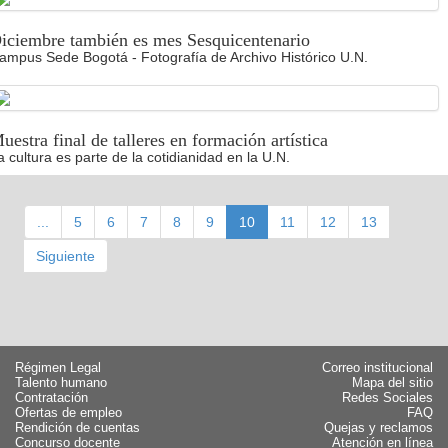
iciembre también es mes Sesquicentenario
ampus Sede Bogotá - Fotografía de Archivo Histórico U.N.
uestra final de talleres en formación artística
a cultura es parte de la cotidianidad en la U.N.
...
5
6
7
8
9
10
11
12
13
Siguiente
Régimen Legal
Correo institucional
Talento humano
Mapa del sitio
Contratación
Redes Sociales
Ofertas de empleo
FAQ
Rendición de cuentas
Quejas y reclamos
Concurso docente
Atención en línea