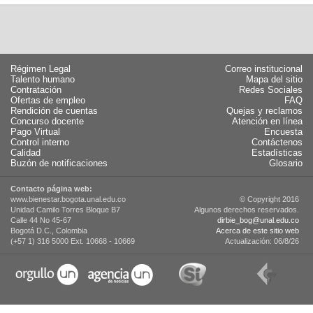
Régimen Legal
Correo institucional
Talento humano
Mapa del sitio
Contratación
Redes Sociales
Ofertas de empleo
FAQ
Rendición de cuentas
Quejas y reclamos
Concurso docente
Atención en línea
Pago Virtual
Encuesta
Control interno
Contáctenos
Calidad
Estadísticas
Buzón de notificaciones
Glosario
Contacto página web:
www.bienestar.bogota.unal.edu.co
© Copyright 2016
Unidad Camilo Torres Bloque B7
Algunos derechos reservados.
Calle 44 No 45-67
dirbie_bog@unal.edu.co
Bogotá D.C., Colombia
Acerca de este sitio web
(+57 1) 316 5000 Ext. 10668 - 10669
Actualización:
06/8/26