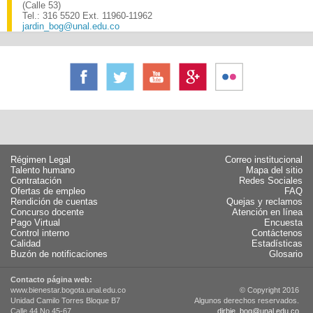
(Calle 53)
Tel.: 316 5520 Ext. 11960-11962
jardin_bog@unal.edu.co
Régimen Legal
Correo institucional
Talento humano
Mapa del sitio
Contratación
Redes Sociales
Ofertas de empleo
FAQ
Rendición de cuentas
Quejas y reclamos
Concurso docente
Atención en línea
Pago Virtual
Encuesta
Control interno
Contáctenos
Calidad
Estadísticas
Buzón de notificaciones
Glosario
Contacto página web:
www.bienestar.bogota.unal.edu.co
© Copyright 2016
Unidad Camilo Torres Bloque B7
Algunos derechos reservados.
Calle 44 No 45-67
dirbie_bog@unal.edu.co