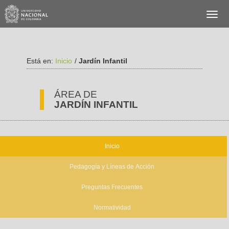
Está en:
Inicio
/
Jardín Infantil
ÁREA DE
JARDÍN INFANTIL
Inicio
Pedagogía y Líneas de Acción
Preguntas Frecuentes
Normatividad