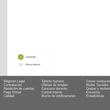
Régimen Legal
Talento humano
Correo institucio
Contratación
Ofertas de empleo
Redes Sociales
Rendición de cuentas
Concurso docente
Quejas y reclam
Pago Virtual
Control interno
Encuesta
Calidad
Buzón de notificaciones
Estadísticas