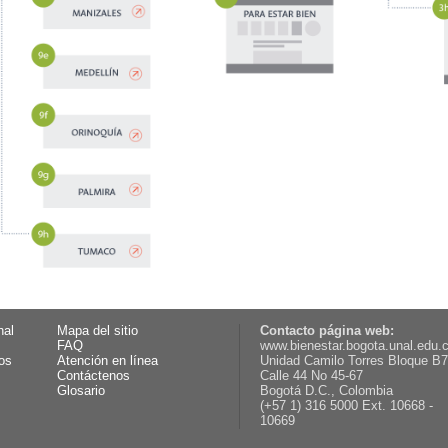
nal
Mapa del sitio
Contacto página web:
FAQ
www.bienestar.bogota.unal.edu.
os
Atención en línea
Unidad Camilo Torres Bloque B7
Contáctenos
Calle 44 No 45-67
Glosario
Bogotá D.C., Colombia
(+57 1) 316 5000 Ext. 10668 -
10669