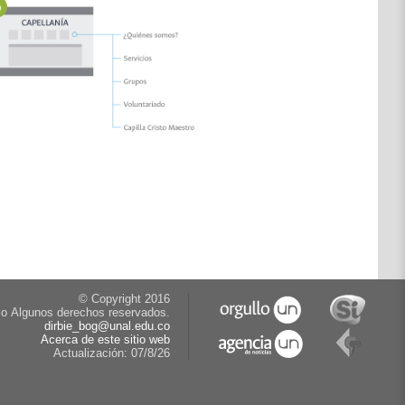
© Copyright 2016
co
Algunos derechos reservados.
dirbie_bog@unal.edu.co
Acerca de este sitio web
Actualización:
07/8/26