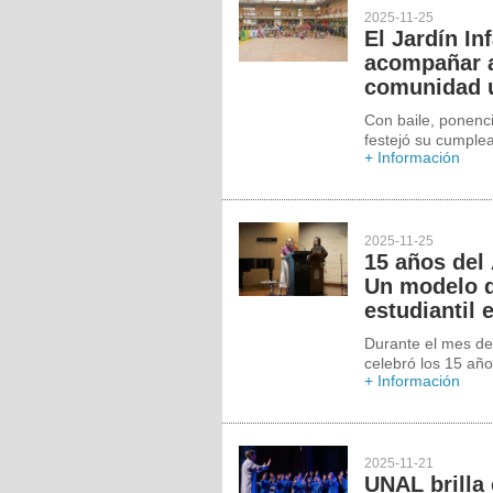
2025-11-25
El Jardín In
acompañar a 
comunidad u
Con baile, ponenci
festejó su cumple
+ Información
2025-11-25
15 años del
Un modelo q
estudiantil 
Durante el mes de
celebró los 15 añ
+ Información
2025-11-21
UNAL brilla