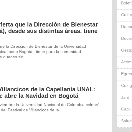
Bolet
Cultu
oferta que la Dirección de Bienestar
Depor
), desde sus distintas áreas, tiene
Docen
ue la Dirección de Bienestar de la Universidad
Gesti
bia, sede Bogotá, tiene para la comunidad
 te quedes sin
Acom
Egre
Cole
Villancicos de la Capellanía UNAL:
ue abre la Navidad en Bogotá
Jardín
oviembre la Universidad Nacional de Colombia celebró
Capil
del Festival de Villancicos de la
Salud