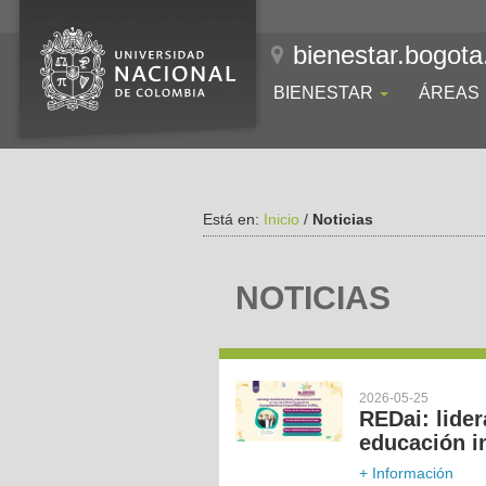
bienestar.bogota
BIENESTAR
ÁREAS
Está en:
Inicio
/
Noticias
NOTICIAS
2026-05-25
REDai: lider
educación i
+ Información