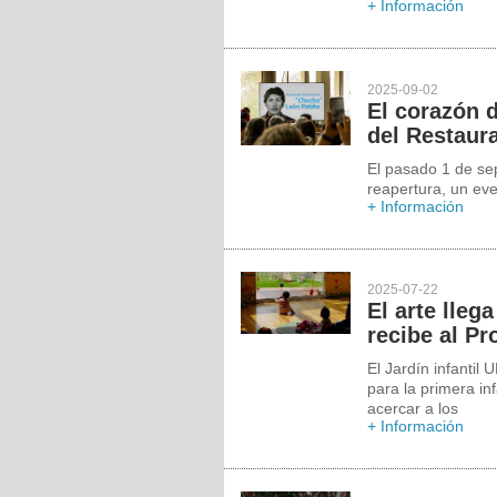
+ Información
2025-09-02
El corazón 
del Restaura
El pasado 1 de sep
reapertura, un eve
+ Información
2025-07-22
El arte lleg
recibe al P
El Jardín infantil
para la primera in
acercar a los
+ Información