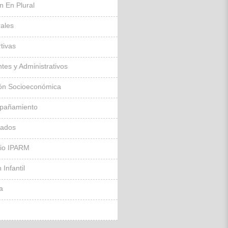
ín En Plural
rales
tivas
tes y Administrativos
ón Socioeconómica
pañamiento
sados
gio IPARM
 Infantil
la