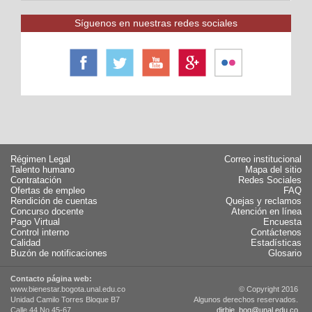
Síguenos en nuestras redes sociales
Régimen Legal
Correo institucional
Talento humano
Mapa del sitio
Contratación
Redes Sociales
Ofertas de empleo
FAQ
Rendición de cuentas
Quejas y reclamos
Concurso docente
Atención en línea
Pago Virtual
Encuesta
Control interno
Contáctenos
Calidad
Estadísticas
Buzón de notificaciones
Glosario
Contacto página web:
www.bienestar.bogota.unal.edu.co
© Copyright 2016
Unidad Camilo Torres Bloque B7
Algunos derechos reservados.
Calle 44 No 45-67
dirbie_bog@unal.edu.co