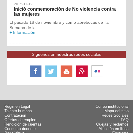
2015-11-19
Inició conmemoración de No violencia contra
las mujeres
El pasado 18 de noviembre y como abrebocas de la
Semana de la
+ Información
Síguenos en nuestras redes sociales
Régimen Legal
Correo institucional
Talento humano
Mapa del sitio
Contratación
Redes Sociales
Ofertas de empleo
FAQ
Rendición de cuentas
Quejas y reclamos
Concurso docente
Atención en línea