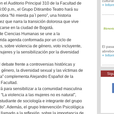
cultura
n el Auditorio Principal 310 de la Facultad de
+ Info
:00 p.m., el Grupo Ditirambo Teatro hará su
 obra “Ni mierda pa´l perro”, una historia
ez que narra la transición dolorosa que vive
carse en la ciudad de Bogotá.
d de Ciencias Humanas se une a la
ida agenda conformada por un ciclo de
s, sobre violencia de género, voto incluyente,
El pas
abrebo
ujeres y la sensibilización por la diversidad
+ Info
l debate frente a controversias históricas y
 género, la diversidad sexual y las víctimas de
Sígu
ia” complementa Alejandro Español de la
 Facultad.
irá para sensibilizar a la comunidad masculina
 “La violencia a las mujeres no es natural”,
studiante de sociología e integrante del grupo
o”. Además, el grupo Intervención Psicológica
llamado a la reflexión, sobre la importancia de