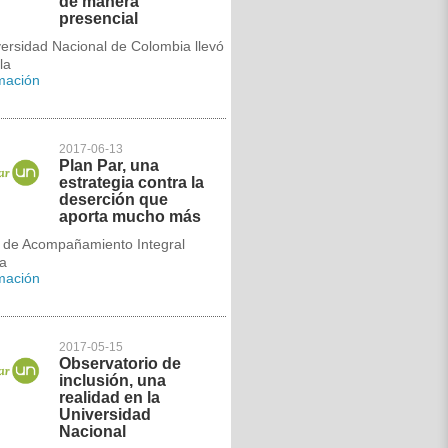
de manera
presencial
ersidad Nacional de Colombia llevó
la
rmación
2017-06-13
Plan Par, una
estrategia contra la
deserción que
aporta mucho más
a de Acompañamiento Integral
úa
rmación
2017-05-15
Observatorio de
inclusión, una
realidad en la
Universidad
Nacional