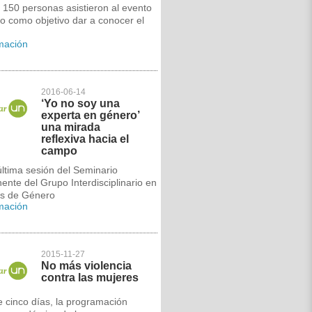
150 personas asistieron al evento
o como objetivo dar a conocer el
rmación
2016-06-14
‘Yo no soy una
experta en género’
una mirada
reflexiva hacia el
campo
ltima sesión del Seminario
nte del Grupo Interdisciplinario en
os de Género
rmación
2015-11-27
No más violencia
contra las mujeres
 cinco días, la programación