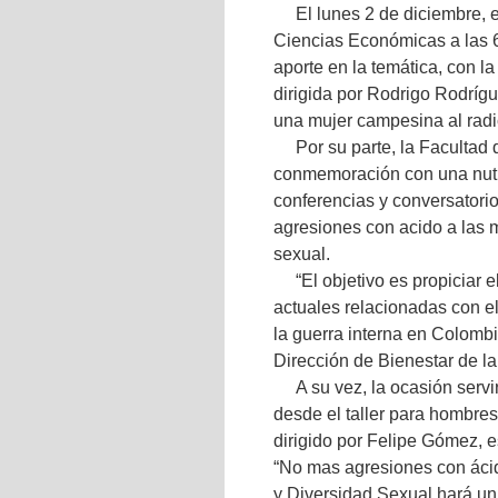
El lunes 2 de diciembre, e
Ciencias Económicas a las 6
aporte en la temática, con la
dirigida por Rodrigo Rodrígu
una mujer campesina al radi
Por su parte, la Faculta
conmemoración con una nutr
conferencias y conversatorio
agresiones con acido a las m
sexual.
“El objetivo es propiciar e
actuales relacionadas con el
la guerra interna en Colomb
Dirección de Bienestar de la
A su vez, la ocasión serv
desde el taller para hombres
dirigido por Felipe Gómez, e
“No mas agresiones con ácid
y Diversidad Sexual hará un 