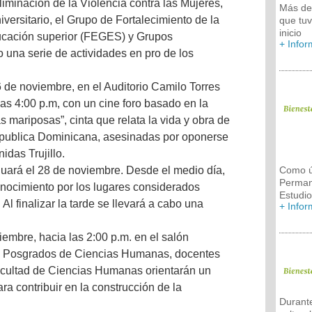
Eliminación de la Violencia contra las Mujeres,
Más de 
iversitario, el Grupo de Fortalecimiento de la
que tuv
inicio
ucación superior (FEGES) y Grupos
+ Info
bo una serie de actividades en pro de los
6 de noviembre, en el Auditorio Camilo Torres
 las 4:00 p.m, con un cine foro basado en la
s mariposas”, cinta que relata la vida y obra de
publica Dominicana, asesinadas por oponerse
idas Trujillo.
Como ú
ará el 28 de noviembre. Desde el medio día,
Permane
conocimiento por los lugares considerados
Estudi
Al finalizar la tarde se llevará a cabo una
+ Info
iembre, hacia las 2:00 p.m. en el salón
 de Posgrados de Ciencias Humanas, docentes
acultad de Ciencias Humanas orientarán un
ra contribuir en la construcción de la
Durante