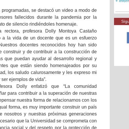
+ Info
es programadas, se destacó un video a modo de
sores fallecidos durante la pandemia por la
Sígu
to de silencio rindiéndoles homenaje.
a rectora, profesora Dolly Montoya Castaño
o a la vida de un docente que es un esfuerzo
Nuestros docentes reconocidos hoy han sido
 construir y de contribuir a la construcción de
s que puedan ayudar al desarrollo regional y
entes que están siendo homenajeados por su
dad, los saludo calurosamente y les expreso mi
 ser ejemplos de vida”.
ofesora Dolly enfatizó que “La comunidad
ar para contribuir a la superación de nuestras
repensar nuestra forma de relacionarnos con los
gual forma, es muy importante construir un país
e nosotros y nuestras próximas generaciones
ecesario que la Universidad se comprometa con
ancia social y del respeto por la protección de