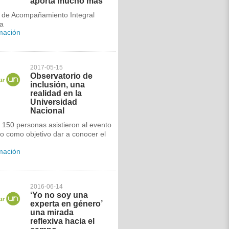
aporta mucho más
a de Acompañamiento Integral
úa
rmación
2017-05-15
Observatorio de
inclusión, una
realidad en la
Universidad
Nacional
150 personas asistieron al evento
o como objetivo dar a conocer el
rmación
2016-06-14
‘Yo no soy una
experta en género’
una mirada
reflexiva hacia el