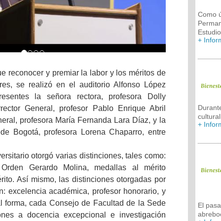
Como ú
Permane
Estudi
+ Info
ue reconocer y premiar la labor y los méritos de
res, se realizó en el auditorio Alfonso López
esentes la señora rectora, profesora Dolly
Durante
rector General, profesor Pablo Enrique Abril
cultura
neral, profesora María Fernanda Lara Díaz, y la
+ Info
ede Bogotá, profesora Lorena Chaparro, entre
rsitario otorgó varias distinciones, tales como:
 Orden Gerardo Molina, medallas al mérito
érito. Así mismo, las distinciones otorgadas por
n: excelencia académica, profesor honorario, y
ual forma, cada Consejo de Facultad de la Sede
El pas
abrebo
iones a docencia excepcional e investigación