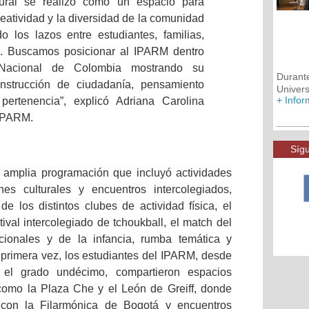
ural se realizó como un espacio para
 creatividad y la diversidad de la comunidad
do los lazos entre estudiantes, familias,
. Buscamos posicionar al IPARM dentro
Nacional de Colombia mostrando su
Durant
nstrucción de ciudadanía, pensamiento
Univer
+ Info
 pertenencia”, explicó Adriana Carolina
 IPARM.
Sígu
 amplia programación que incluyó actividades
ones culturales y encuentros intercolegiados,
de los distintos clubes de actividad física, el
estival intercolegiado de tchoukball, el
match
del
icionales y de la infancia, rumba temática y
r primera vez, los estudiantes del IPARM, desde
a el grado undécimo, compartieron espacios
omo la Plaza Che y el León de Greiff, donde
s con la Filarmónica de Bogotá y encuentros